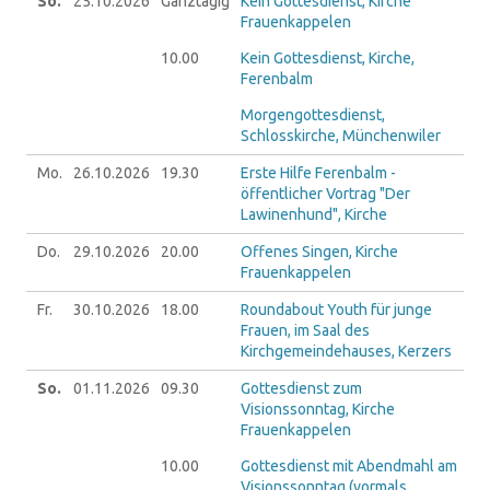
So.
25.10.
2026
Ganztägig
Kein Gottesdienst, Kirche
Frauenkappelen
10.00
Kein Gottesdienst, Kirche,
Ferenbalm
Morgengottesdienst,
Schlosskirche, Münchenwiler
Mo.
26.10.
2026
19.30
Erste Hilfe Ferenbalm -
öffentlicher Vortrag "Der
Lawinenhund", Kirche
Do.
29.10.
2026
20.00
Offenes Singen, Kirche
Frauenkappelen
Fr.
30.10.
2026
18.00
Roundabout Youth für junge
Frauen, im Saal des
Kirchgemeindehauses, Kerzers
So.
01.11.
2026
09.30
Gottesdienst zum
Visionssonntag, Kirche
Frauenkappelen
10.00
Gottesdienst mit Abendmahl am
Visionssonntag (vormals