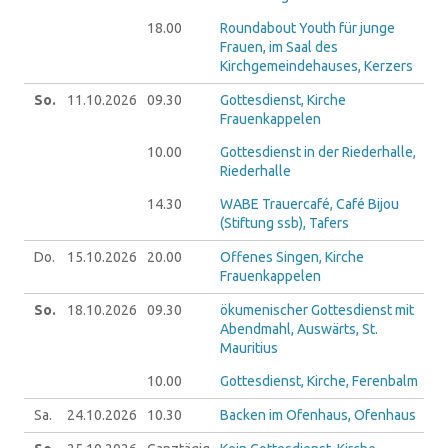
18.00
Roundabout Youth für junge
Frauen, im Saal des
Kirchgemeindehauses, Kerzers
So.
11.10.
2026
09.30
Gottesdienst, Kirche
Frauenkappelen
10.00
Gottesdienst in der Riederhalle,
Riederhalle
14.30
WABE Trauercafé, Café Bijou
(Stiftung ssb), Tafers
Do.
15.10.
2026
20.00
Offenes Singen, Kirche
Frauenkappelen
So.
18.10.
2026
09.30
ökumenischer Gottesdienst mit
Abendmahl, Auswärts, St.
Mauritius
10.00
Gottesdienst, Kirche, Ferenbalm
Sa.
24.10.
2026
10.30
Backen im Ofenhaus, Ofenhaus