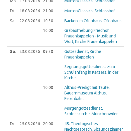
Mo.
17.08.
2026
21.00
MurtenClassics, Schlosshof
Di.
18.08.
2026
21.00
MurtenClassics, Schlosshof
Sa.
22.08.
2026
10.30
Backen im Ofenhaus, Ofenhaus
16.00
Grabaufhebung Friedhof
Frauenkappelen - Musik und
Wort, Kirche Frauenkappelen
So.
23.08.
2026
09.30
Gottesdienst, Kirche
Frauenkappelen
Segnungsgottesdienst zum
Schulanfang in Kerzers, in der
Kirche
10.00
Althus-Predigt mit Taufe,
Bauernmuseum Althus,
Ferenbalm
Morgengottesdienst,
Schlosskirche, Münchenwiler
Di.
25.08.
2026
20.00
45. Theologisches
Nachtgespräch, Sitzungszimmer