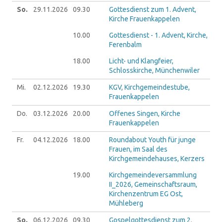
So.
29.11.
2026
09.30
Gottesdienst zum 1. Advent,
Kirche Frauenkappelen
10.00
Gottesdienst - 1. Advent, Kirche,
Ferenbalm
18.00
Licht- und Klangfeier,
Schlosskirche, Münchenwiler
Mi.
02.12.
2026
19.30
KGV, Kirchgemeindestube,
Frauenkappelen
Do.
03.12.
2026
20.00
Offenes Singen, Kirche
Frauenkappelen
Fr.
04.12.
2026
18.00
Roundabout Youth für junge
Frauen, im Saal des
Kirchgemeindehauses, Kerzers
19.00
Kirchgemeindeversammlung
II_2026, Gemeinschaftsraum,
Kirchenzentrum EG Ost,
Mühleberg
So.
06.12.
2026
09.30
Gospelgottesdienst zum 2.