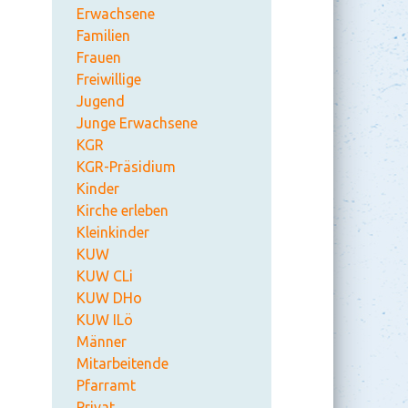
Erwachsene
Familien
Frauen
Freiwillige
Jugend
Junge Erwachsene
KGR
KGR-Präsidium
Kinder
Kirche erleben
Kleinkinder
KUW
KUW CLi
KUW DHo
KUW ILö
Männer
Mitarbeitende
Pfarramt
Privat