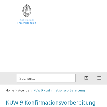
Home
Agenda
KUW 9 Konfirmationsvorbereitung
KUW 9 Kon­fir­ma­ti­ons­vor­be­rei­tung